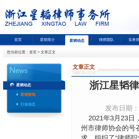
首页
星韬简介
律师团队
实务
星韬动态
您当前位置：
首页
> 文章正文
文章正文
N
ews
XINGTAO.CN
浙江星韬律
星韬动态
星韬要闻
行业动态
发布日期：2
2021年3月2
州市律师协会的号
求，组织了“律师