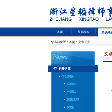
首页
星韬简介
星韬动
您当前位置：
首页
> 文章正文
文
N
ews
XING
实务研究
专业实务
合同法
公司法
建设工程
房地产