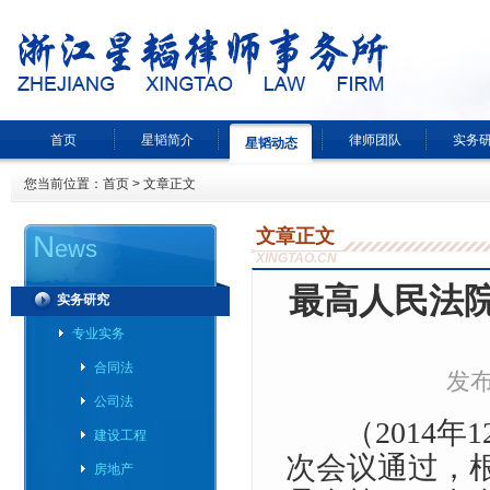
首页
星韬简介
律师团队
实务
星韬动态
您当前位置：
首页
> 文章正文
文章正文
N
ews
XINGTAO.CN
最高人民法
实务研究
专业实务
合同法
发布
公司法
（2014年
建设工程
次会议通过，根
房地产