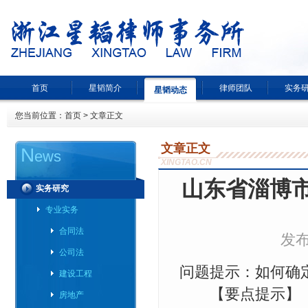
首页
星韬简介
律师团队
实务
星韬动态
您当前位置：
首页
> 文章正文
文章正文
N
ews
XINGTAO.CN
山东省淄博
实务研究
专业实务
合同法
发布
公司法
问题提示：如何确
建设工程
【要点提示】
房地产