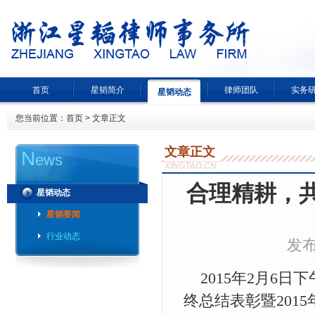
首页
星韬简介
律师团队
实务
星韬动态
您当前位置：
首页
> 文章正文
文章正文
N
ews
XINGTAO.CN
合理精耕，共
星韬动态
星韬要闻
行业动态
发布
2015年2月6日
终总结表彰暨201