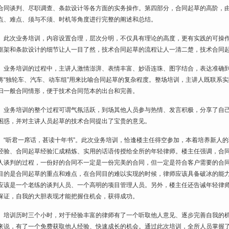
合同谈判、尽职调查、条款设计等各方面的实务操作。第四部分，合同起草的高阶，
点、难点、须与不须、时机等角度进行完整的阐述和总结。
此次业务培训，内容设置合理，层次分明，不仅具有理论的高度，更有实践的可操作
框架和条款设计的细节让人一目了然，技术合同起草的流程让人一清二楚，技术合同
业务培训的过程中，主讲人激情澎湃、表情丰富、妙语连珠、图字结合，表达准确到
将“独轮车、汽车、动车组”用来比喻合同起草的复杂程度。整场培训，主讲人既联系
归一般合同情形，便于技术合同范本的出台和完善。
业务培训的整个过程可谓气氛活跃，到场其他人员参与热情、发言积极，分享了自己
困惑，并对主讲人员起草的技术合同提出了宝贵的意见。
“听君一席话，甚读十年书”。此次业务培训，恰逢楼主任得空参加，本着培养新人
经验、合同起草经验汇成精炼、实用的话语传授给全所的年轻律师。楼主任强调，合
人谈判的过程，一份好的合同不一定是一份完美的合同，但一定是符合客户需要的合
目的是合同起草的重点和难点，在合同目的难以实现的时候，律师应该具备破冰的能
应该是一个老练的谈判人员、一个高明的项目管理人员。另外，楼主任还告诫年轻律
保证，自我的大胆表现才能把握住机会，获得成功。
培训历时三个小时，对于经验丰富的律师有了一个听取他人意见、逐步完善自我的机
来说，有了一个免费获取他人经验、快速成长的机会。通过此次培训，全所人员掌握