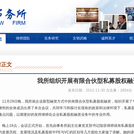
律师团队
实务研究
文韬武略
诚聘英才
联
态
章正文
TAO.CN
我所组织开展有限合伙型私募股权融
发布日期：2012-11-30 点击量：2854次
11月29日晚，我所就企业新型融资方式中的有限合伙型私募股权融资，组织开展了
律所的全体成员出席了本次会议，共同学习和探讨在现有的政策和法律环境下，私募
难点问题，以期更好的发挥律师在企业私募股权融资业务中的专业作用。
晚上18点，会议正式开始，首先由事务所副主任兼党支部书记陆容律师就有私募股
的发展历程、发展情况及私募股权中PE与VC的区别等几方面给大家做了讲解。她的