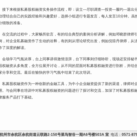
接下来根据私募股权融资实务操作流程，即：设立—尽职调查—投资—履约—退出分为
助理结合自己的实践经验和兴趣爱好，选择小组进行专题发言，每人发言10分钟。虽
分细致的准备。
在交流的过程中，大家畅所欲言，有的结合典型的案例分析讲解，例如邓晓群律师引
例，对企业私募融资作了生动的诠释，有的则从理论研究出发，例如倪琼丹律师，从
作了深度的解读。
会场学习气氛浓厚，台上同事讲得激情澎湃，台下同事则仔细聆听，现场还安排秘书
股权融资从多角度，全方位展开讨论，从不同的层面对私募股权融资进行剖析，并结
家分享和交流。最后在愉快的学习气氛中结束了此次培训。
私募股权融资作为一种创新的金融工具，为中小企业融资提供了新的渠道，律师对企
用。与会同事在培训中对私募股权融资的问题进行了探讨和交流，加深了对私募股权
律服务产品打下基础。
杭州市余杭区余杭街道云联路2-150号菜鸟智谷一期A6号楼503A 室
电话：
0571-87