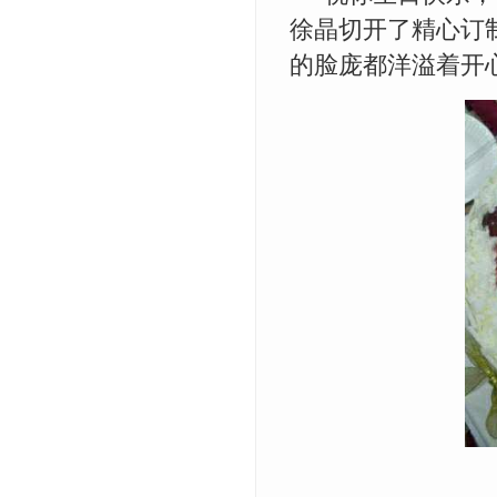
徐晶切开了精心订
的脸庞都洋溢着开