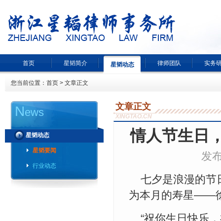
首页
星韬简介
律师团队
实务
星韬动态
您当前位置：
首页
> 文章正文
文章正文
N
ews
XINGTAO.CN
情人节生日
星韬动态
星韬要闻
发布
行业动态
七夕是浪漫的节日
为本月的寿星——
“祝你生日快乐，祝你